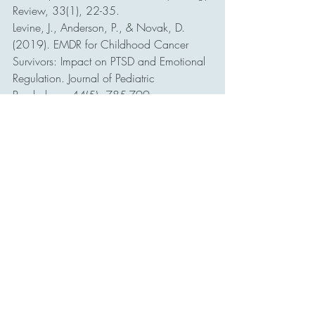
Review, 33(1), 22-35.
Levine, J., Anderson, P., & Novak, D. 
(2019). EMDR for Childhood Cancer 
Survivors: Impact on PTSD and Emotional 
Regulation. Journal of Pediatric 
Psychology, 44(5), 785-799.
Schneider, J., Hofmann, A., & Rost, C. 
(2015). EMDR for Chronic Pain: A Meta-
Analytic Review. Pain Management, 
20(3), 201-218.
Shapiro, F. (2018). Eye Movement 
Desensitization and Reprocessing (EMDR) 
Therapy: Basic Principles, Protocols, and 
Procedures. Guilford Press.
Este artículo proporciona una visión 
integral del EMDR en pacientes con 
cáncer, destacando sus beneficios y 