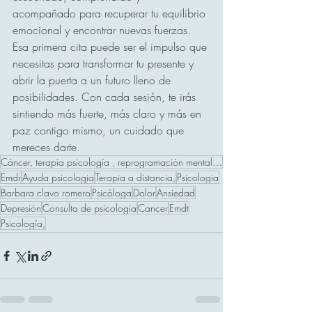
acompañado para recuperar tu equilibrio 
emocional y encontrar nuevas fuerzas. 
Esa primera cita puede ser el impulso que 
necesitas para transformar tu presente y 
abrir la puerta a un futuro lleno de 
posibilidades. Con cada sesión, te irás 
sintiendo más fuerte, más claro y más en 
paz contigo mismo, un cuidado que 
mereces darte.
Cáncer, terapia psicología , reprogramación mental, EMDR,
Emdr
Ayuda psicologia
Terapia a distancia,
Psicologia
Barbara clavo romero
Psicóloga
Dolor
Ansiedad
Depresión
Consulta de psicologia
Cancer
Emdt
Psicología,