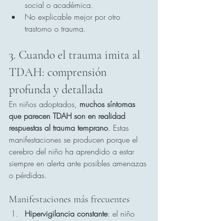
social o académica.
No explicable mejor por otro 
trastorno o trauma.
3. Cuando el trauma imita al 
TDAH: comprensión 
profunda y detallada
En niños adoptados, 
muchos síntomas 
que parecen TDAH son en realidad 
respuestas al trauma temprano
. Estas 
manifestaciones se producen porque el 
cerebro del niño ha aprendido a estar 
siempre en alerta ante posibles amenazas 
o pérdidas.
Manifestaciones más frecuentes
Hipervigilancia constante
: el niño 