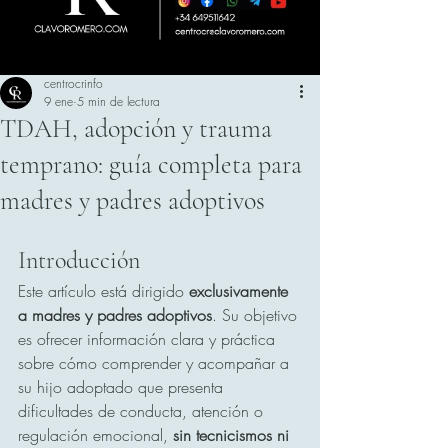
centrocrinfo
9 ene
5 min de lectura
TDAH, adopción y trauma
temprano: guía completa para
madres y padres adoptivos
Introducción
Este artículo está dirigido 
exclusivamente 
a madres y padres adoptivos
. Su objetivo 
es ofrecer información clara y práctica 
sobre cómo comprender y acompañar a 
su hijo adoptado que presenta 
dificultades de conducta, atención o 
regulación emocional, 
sin tecnicismos ni 