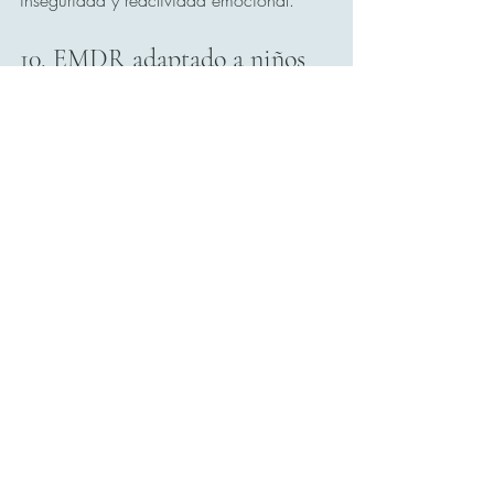
inseguridad y reactividad emocional.
10. EMDR adaptado a niños 
adoptados
EMDR trabaja sobre 
memorias 
traumáticas no integradas
:
Uso de lenguaje simbólico y juego.
Ritmo seguro y gradual.
Preparación de los padres antes de 
cada sesión.
Intervención familiar paralela para 
reforzar regulación.
El objetivo: 
reducir la activación 
constante del sistema nervioso
 y facilitar 
aprendizaje, concentración y adaptación 
emocional.
11. Preguntas frecuentes para 