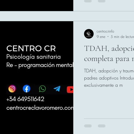
centrocrinfo
9 ene
5 min de lectur
TDAH, adopció
completa para 
TDAH, adopción y traum
padres adoptivos Introducción Este artículo está dirigido
exclusivamente a m