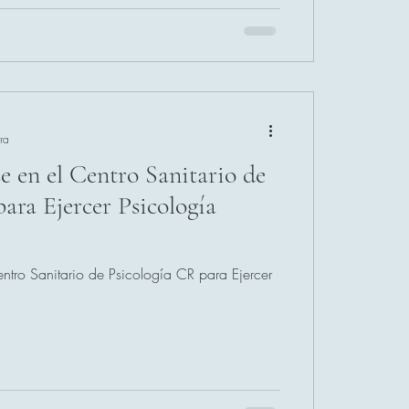
s telefónicas y sin videollamadas. La
ediante canales digitales escritos (WhatsApp,
nico), dentr
ra
e en el Centro Sanitario de
ara Ejercer Psicología
ntro Sanitario de Psicología CR para Ejercer