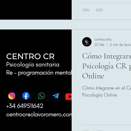
presenciales, sin llamada
intervención se realiza m
Telegram o correo electró
centrocrinfo
25 feb
3 min de lectu
Cómo Integrars
Psicología CR p
Online
Cómo Integrarse en el Ce
Psicología Online