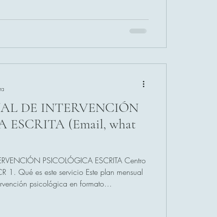
reiterados en cada reserva posterior. 2. Naturaleza del canal de
ra
AL DE INTERVENCIÓN
 ESCRITA (Email, what
ERVENCIÓN PSICOLÓGICA ESCRITA Centro
CR 1. Qué es este servicio Este plan mensual
tervención psicológica en formato
irigido a cualquier persona que desee realizar
iento psicológico sin sesiones