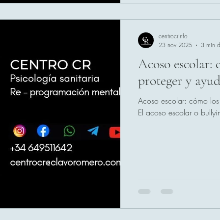
centrocrinfo
23 nov 2025
3 min d
Acoso escolar:
proteger y ayud
Acoso escolar: cómo los 
El acoso escolar o bully