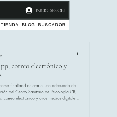
INICIO SESION
TIENDA
BLOG
BUSCADOR
ra
p, correo electrónico y
s
ne como finalidad aclarar el uso adecuado de
ión del Centro Sanitario de Psicología CR,
correo electrónico y otros medios digitales,
a información complementa
mados, la guía de usuario y los términos de
tados en el momento de solicitud de cita y