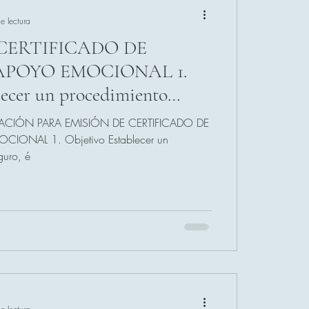
e lectura
CERTIFICADO DE
POYO EMOCIONAL 1.
ético y legalmente
CIÓN PARA EMISIÓN DE CERTIFICADO DE
ra emitir un certificado de
vo Establecer un
guro, é