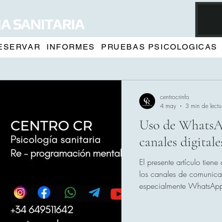
A SANITARIA
ESERVAR
INFORMES
PRUEBAS PSICOLOGICAS
centrocrinfo
4 may
3 min de lectu
Uso de WhatsAp
canales digitale
El presente artículo tie
los canales de comunicac
especialmente WhatsApp, 
en el contexto del proceso terapéutico. Est
los consentimientos infor
uso del centro, ya facili