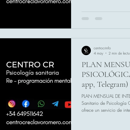
centrocrinfo
4 may
2 min de lectu
PLAN MENSU
PSICOLÓGICA
app, Telegram)
PLAN MENSUAL DE INT
Sanitario de Psicología 
ofrece un servicio de in
exclusivamente escrito, d
un proceso de acompañam