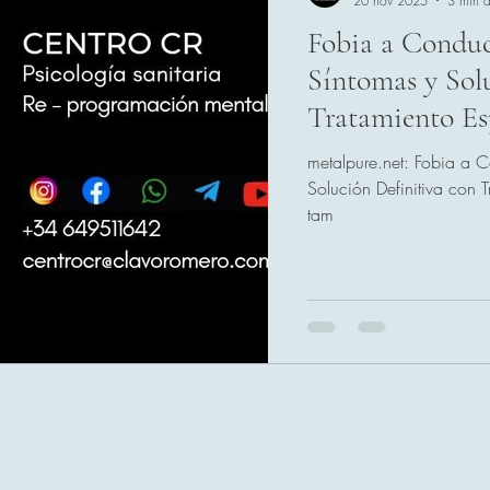
20 nov 2025
3 min d
Fobia a Conduc
Síntomas y Sol
Tratamiento Es
metalpure.net: Fobia a 
Solución Definitiva con Tratamient
tam