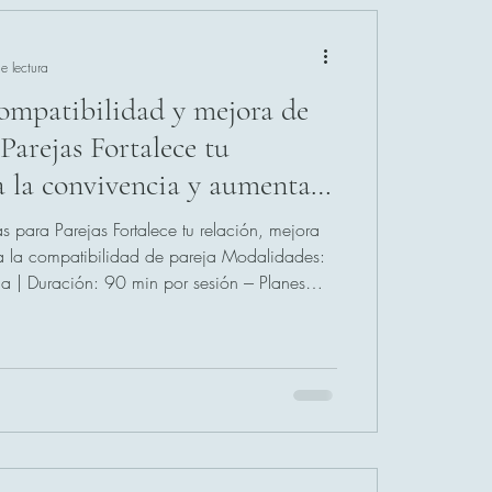
e lectura
Fortalece tu
a la convivencia y aumenta
ad de pareja Modalidades:
s para Parejas Fortalece tu relación, mejora
deollamada
a la compatibilidad de pareja Modalidades:
a | Duración: 90 min por sesión --- Planes
ico – Compatibilidad en la Pareja Incluye: 4
ntación y recogida de información Evaluación
ión de compatibilidad Devolución verbal de
60 € Opcionales: Informe escrito: 199 €