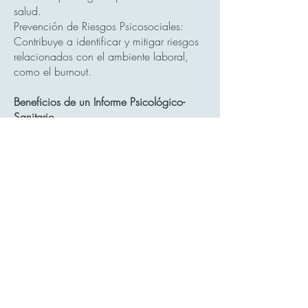
salud.
Prevención de Riesgos Psicosociales:
Contribuye a identificar y mitigar riesgos
relacionados con el ambiente laboral,
como el burnout.
Beneficios de un Informe Psicológico-
Sanitario
Elaborado por profesionales de
CentroCR.com, un informe psicológico-
sanitario ofrece múltiples beneficios:
Objetividad y Rigor: Basado en
evaluaciones estandarizadas y
observaciones clínicas.
Soporte Documental: Proporciona una
base sólida para decisiones en procesos
legales, educativos o laborales.
Planificación Terapéutica: Ayuda a
diseñar intervenciones terapéuticas