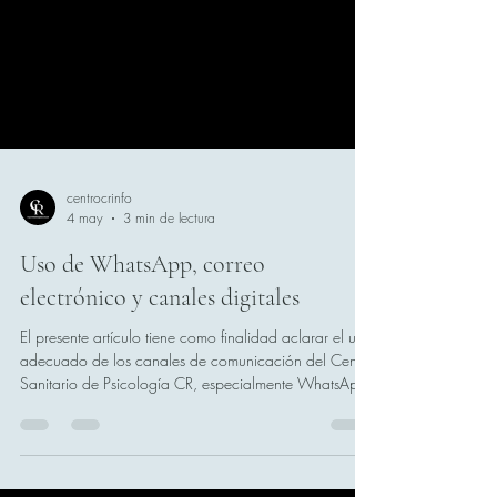
centrocrinfo
4 may
3 min de lectura
Uso de WhatsApp, correo
electrónico y canales digitales
El presente artículo tiene como finalidad aclarar el uso
adecuado de los canales de comunicación del Centro
Sanitario de Psicología CR, especialmente WhatsApp,
correo electrónico y otros medios digitales, en el
contexto del proceso terapéutico. Esta información