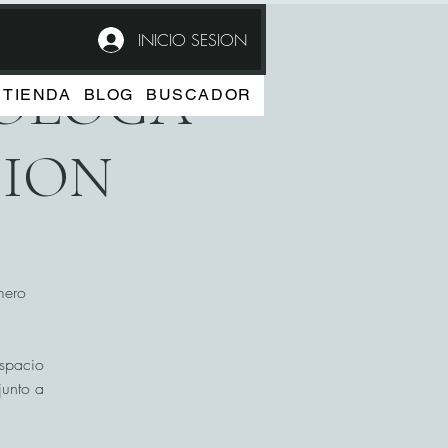
INICIO SESION
COLOGA
TIENDA
BLOG
BUSCADOR
CION
mero
espacio
junto a