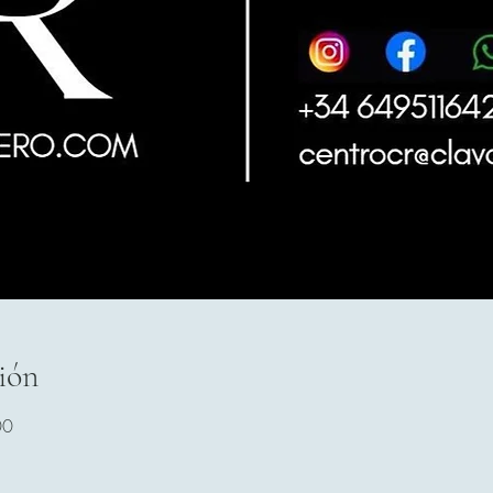
ión
00