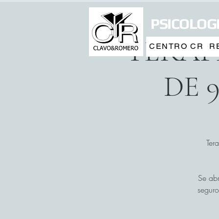
PSICOLOGI
TERAP
CENTRO CR
R
DE 
Ter
Se abr
seguro