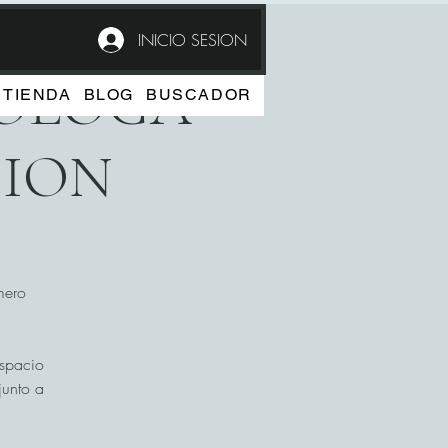
INICIO SESION
COLOGA
TIENDA
BLOG
BUSCADOR
CION
mero
espacio
junto a