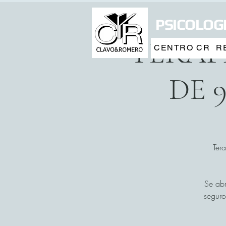
PSICOLOGI
TERAP
CENTRO CR
R
DE 
Ter
Se abr
seguro