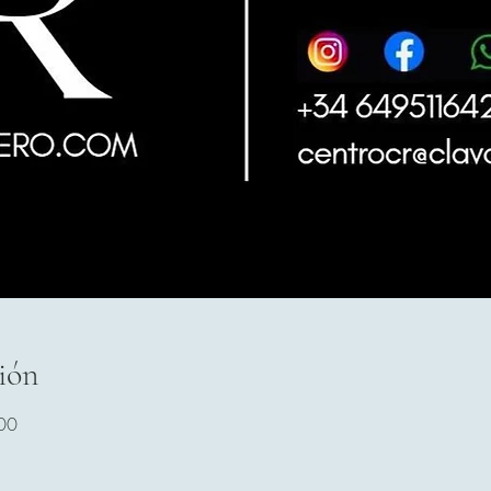
ión
00