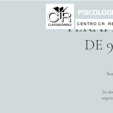
PSICOLOGI
TERAP
CENTRO CR
R
DE 
Ter
Se abr
seguro