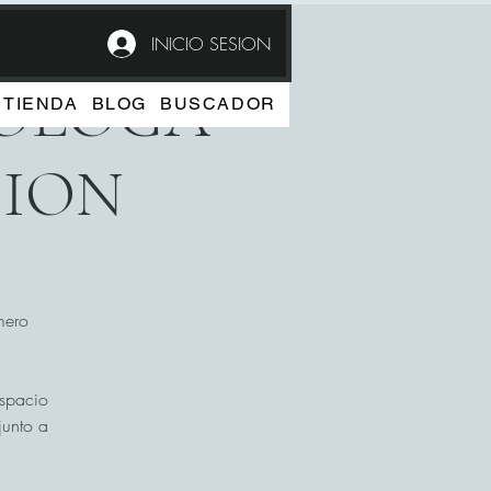
INICIO SESION
COLOGA
TIENDA
BLOG
BUSCADOR
CION
mero
espacio
junto a