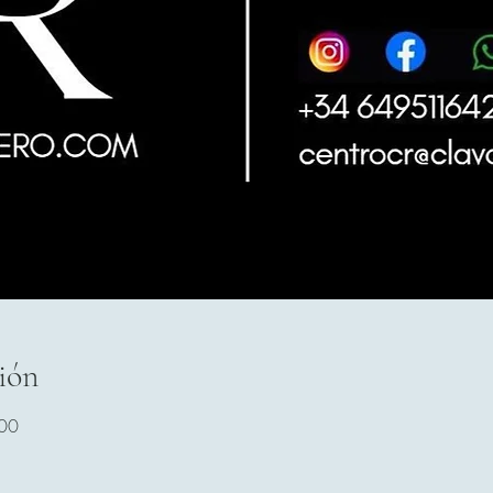
ión
:00