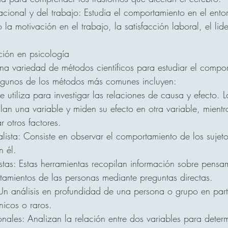
acional y del trabajo: Estudia el comportamiento en el ento
a motivación en el trabajo, la satisfacción laboral, el lid
ción en psicología
 una variedad de métodos científicos para estudiar el compor
lgunos de los métodos más comunes incluyen:
 utiliza para investigar las relaciones de causa y efecto. L
lan una variable y miden su efecto en otra variable, mientra
 otros factores.
lista: Consiste en observar el comportamiento de los sujeto
n él.
estas: Estas herramientas recopilan información sobre pensa
tamientos de las personas mediante preguntas directas.
Un análisis en profundidad de una persona o grupo en partic
icos o raros.
nales: Analizan la relación entre dos variables para determ