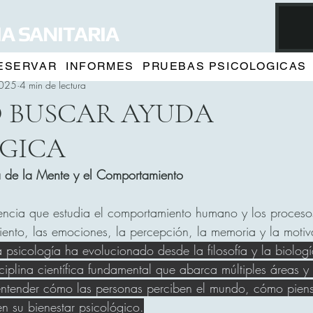
A SANITARIA
ESERVAR
INFORMES
PRUEBAS PSICOLOGICAS
2025
4 min de lectura
 BUSCAR AYUDA
GICA
ia de la Mente y el Comportamiento
iencia que estudia el comportamiento humano y los proceso
ento, las emociones, la percepción, la memoria y la motiv
la psicología ha evolucionado desde la filosofía y la biolog
sciplina científica fundamental que abarca múltiples áreas y
 entender cómo las personas perciben el mundo, cómo piens
en su bienestar psicológico.