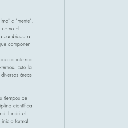
alma" o "mente", 
da como el 
 ha cambiado a 
s que componen 
rocesos internos 
ernos. Esto la 
 diversas áreas 
s tiempos de 
plina científica 
ndt fundó el 
inicio formal 