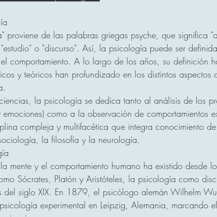
ía
a" proviene de las palabras griegas psyche, que significa "
 "estudio" o "discurso". Así, la psicología puede ser defini
 el comportamiento. A lo largo de los años, su definición
ficos y teóricos han profundizado en los distintos aspecto
a.
ciencias, la psicología se dedica tanto al análisis de los p
 emociones) como a la observación de comportamientos ext
iplina compleja y multifacética que integra conocimiento de
ociología, la filosofía y la neurología.
gía
 la mente y el comportamiento humano ha existido desde lo
como Sócrates, Platón y Aristóteles, la psicología como disci
es del siglo XIX. En 1879, el psicólogo alemán Wilhelm Wu
 psicología experimental en Leipzig, Alemania, marcando el 