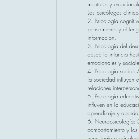
mentales y emocionale
Los psicólogos clínic
2. Psicología cogniti
pensamiento y el len
información.
3. Psicología del des
desde la infancia has
emocionales y sociale
4. Psicología social:
la sociedad influyen e
relaciones interperso
5. Psicología educat
influyen en la educac
aprendizaje y abordar
6. Neuropsicología: S
comportamiento y los
neurología y psicolog