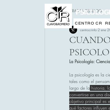
PSICOLOGI
TODAS LAS ENTRADAS DEL BLOG
CENTRO CR
R
centrocrinfo
2 ene 
CUANDO
PSICOLO
La Psicología: Cienc
La psicología es la c
tales como el pensami
largo de la
 historia, 
convertirse en una di
objetivo principal es
qué factores influyen 