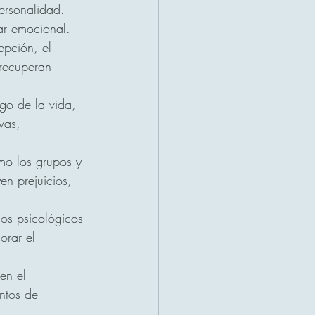
ersonalidad. 
tar emocional.
epción, el 
recuperan 
rgo de la vida, 
vas, 
mo los grupos y 
en prejuicios, 
os psicológicos 
orar el 
en el 
ntos de 