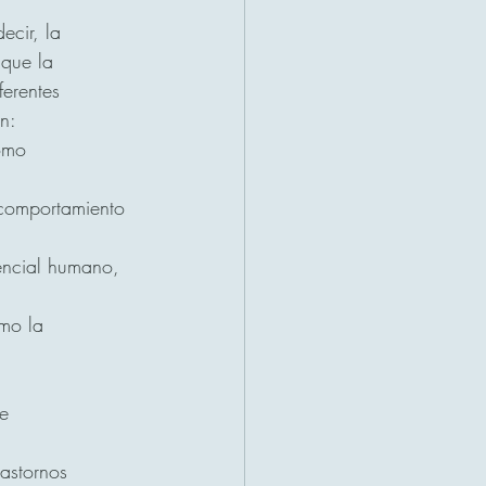
ecir, la 
 que la 
ferentes 
n:
ómo 
 comportamiento 
ncial humano, 
mo la 
e 
rastornos 