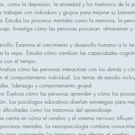
s, como la depresión, la ansiedad y los trastornos de la p
os trabajan con individuos y grupos para mejorar su bienes
va: Estudia los procesos mentales como la memoria, la perc
guaje. Investiga cómo las personas procesan, almacenan y 
arrollo: Examina el crecimiento y desarrollo humano a lo la
ta la vejez. Estudia cómo cambian las capacidades cogniti
s con el tiempo.
 Analiza cómo las personas interactúan con los demás y có
n el comportamiento individual. Los temas de estudio incluy
nales, liderazgo y comportamiento grupal.
iva: Explora cómo las personas aprenden y cómo los proces
ión. Los psicólogos educativos diseñan estrategias para mej
 dificultades como los trastornos del aprendizaje.
e centra en cómo el cerebro y el sistema nervioso influyen 
 procesos mentales. La neuropsicología combina conocimie
ía para comprender los trastornos que afectan el cerebro.