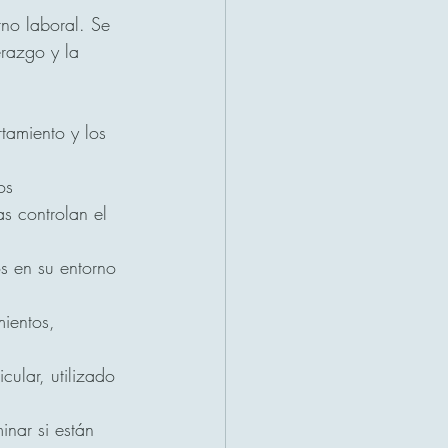
rno laboral. Se 
erazgo y la 
tamiento y los 
os 
s controlan el 
s en su entorno 
mientos, 
ular, utilizado 
inar si están 