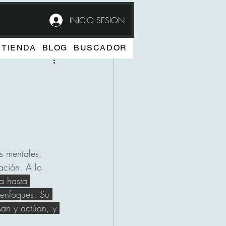
INICIO SESION
TIENDA
BLOG
BUSCADOR
s mentales, 
ación. A lo 
ía hasta 
 enfoques. Su 
an y actúan, y 