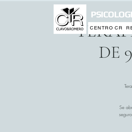
PSICOLOGI
TERAP
CENTRO CR
R
DE 
Ter
Se abr
seguro