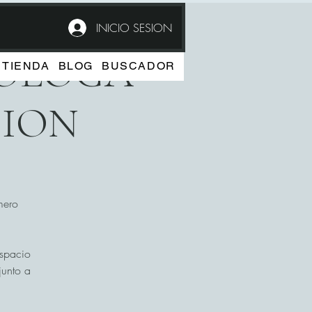
INICIO SESION
COLOGA
TIENDA
BLOG
BUSCADOR
CION
mero
espacio
junto a