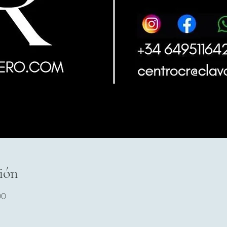
ión
00