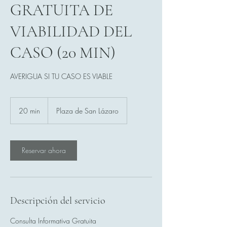
GRATUITA DE
VIABILIDAD DEL
CASO (20 MIN)
AVERIGUA SI TU CASO ES VIABLE
20 min
2
Plaza de San Lázaro
0
m
i
Reservar ahora
n
Descripción del servicio
Consulta Informativa Gratuita