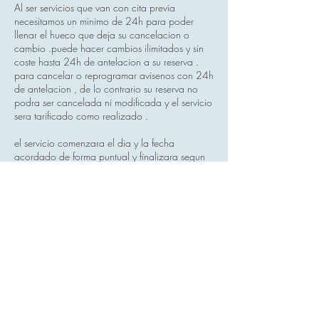
Al ser servicios que van con cita previa
necesitamos un minimo de 24h para poder
llenar el hueco que deja su cancelacion o
cambio .puede hacer cambios ilimitados y sin
coste hasta 24h de antelacion a su reserva .
para cancelar o reprogramar avisenos con 24h
de antelacion , de lo contrario su reserva no
podra ser cancelada ni modificada y el servicio
sera tarificado como realizado .
el servicio comenzara el dia y la fecha
acordado de forma puntual y finalizara segun
el tiempo contratado pudiendo solcitar la
ampliacion del servicio si el profesional esta
dispoible . Si usted no solcita ampliacion del
tiempo del servicio la consulta finalizara de
forma puntual y podra soclitar una nueva fecha
al finalizar el servicio.
Datos de contacto