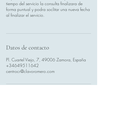
tiempo del servicio la consulta finalizara de
forma puntual y podra soclitar una nueva fecha
al finalizar el servicio.
Datos de contacto
Pl. Cuartel Viejo, 7, 49006 Zamora, España
+34649511642
centrocr@clavoromero.com
Suscríbete a Nuestro Boletín
Ingresa tu Correo