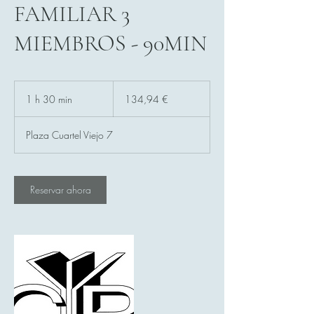
FAMILIAR 3
MIEMBROS - 90MIN
134,94
euros
1 h 30 min
1
134,94 €
3
Plaza Cuartel Viejo 7
0
m
i
Reservar ahora
n