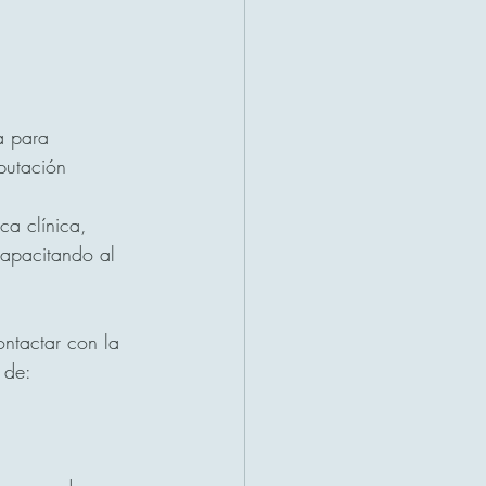
a para 
putación 
ca clínica, 
capacitando al 
ontactar con la 
 de: