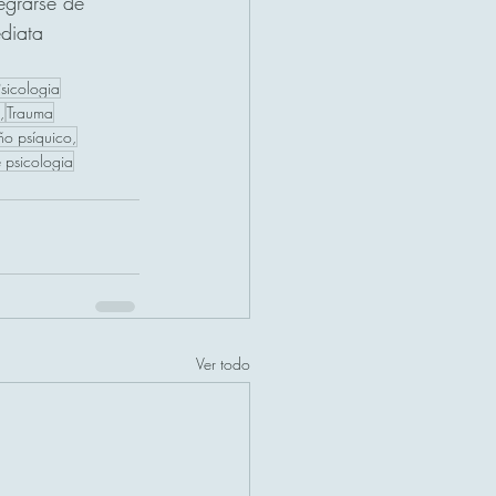
egrarse de 
ediata
sicologia
,
Trauma
o psíquico,
e psicologia
Ver todo