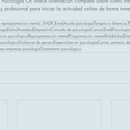
e Psicología CR ofrece orientación completa sobre cómo int
y profesional para iniciar la actividad online de forma inm
 , reprogramación mental, EMDR,
Emdr
Ayuda psicologia
Terapia a distancia,
P
loga
Dolor
Ansiedad
Depresión
Consulta de psicologia
Cancer
Emdt
Psicología
torno psicológico
Reprogramación mental
Programación mental
Infidelidad
Dañ
psicológico
Violencia de genero
Especialista en psicología
Centro sanitario d
ara empresas psicología
Tratamiento psicológico