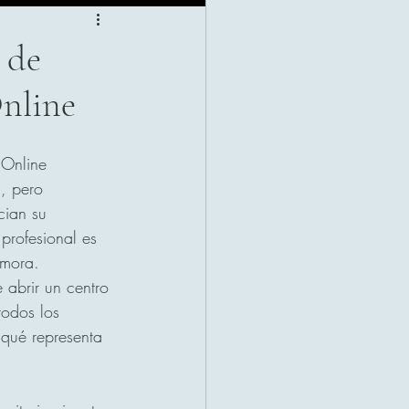
 de
Online
 Online
, pero 
cian su 
profesional es 
amora.
 abrir un centro 
todos los 
 qué representa 