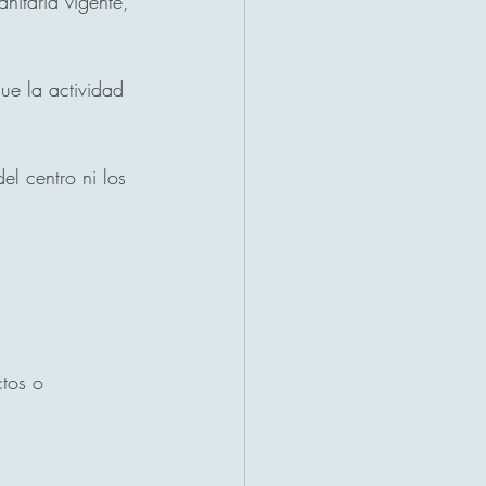
nitaria vigente, 
que la actividad 
del centro ni los 
tos o 