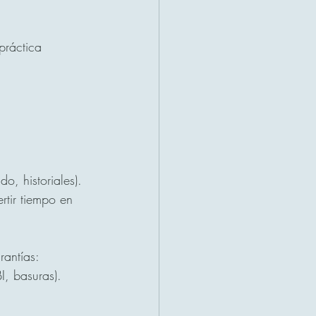
práctica 
o, historiales).
rtir tiempo en 
rantías:
I, basuras).