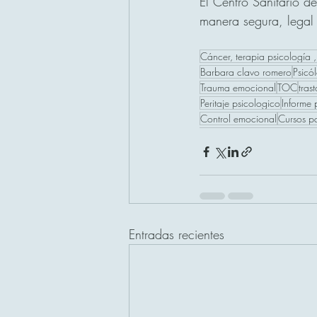
El Centro Sanitario d
manera segura, legal 
Cáncer, terapia psicología
Barbara clavo romero
Psicó
Trauma emocional
TOC
tras
Peritaje psicologico
Informe 
Control emocional
Cursos p
Entradas recientes